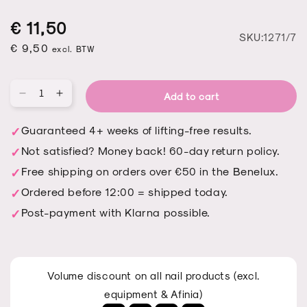
Regular
Sale
Regular
€ 11,50
S
SKU:1271/7
price
price
€ 9,50
price
excl. BTW
Add to cart
Qu
Decrease
Increase
quantity
quantity
for
for
Guaranteed 4+ weeks of lifting-free results.
WEEKEND
WEEKEND
Not satisfied? Money back! 60-day return policy.
IN
IN
PAJAMAS
PAJAMAS
Free shipping on orders over €50 in the Benelux.
Ordered before 12:00 = shipped today.
Post-payment with Klarna possible.
Volume discount on all nail products (excl.
equipment & Afinia)