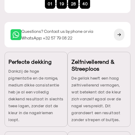
:
:
:
01
19
28
40
Questions? Contact us by phone or via
WhatsApp: +32 57 79 08 22
Perfecte dekking
Zelfnivellerend &
Streeploos
Dankzij de hoge
pigmentatie en de romige,
De gellak heeft een hoog
medium dikke consistentie
zelfnivellerend vermogen,
heb je al een volledig
wat betekent dat de kleur
dekkend resultaat in slechts
zich vanzelf egaal over de
twee lagen, zonder dat de
nagel verspreidt. Dit
kleur in de nagelriemen
garandeert een resultaat
loopt.
zonder strepen of bultjes.