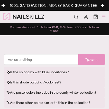
Skip to
100% SATISFACTION: MONEY BACK GUARANTEE
C
content
Log
Cart
in
Volume discount: 10% from €50, 15% from €80 & 20% from
€100!
Ask AI
Is the color gray with blue undertones?
Is this shade part of a 7-color set?
Are pastel colors included in the comfy winter collection?
Are there other colors similar to this in the collection?