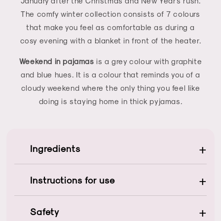
January after the Christmas and New Year's rush.
The comfy winter collection consists of 7 colours
that make you feel as comfortable as during a
cosy evening with a blanket in front of the heater.
Weekend in pajamas
is a grey colour with graphite
and blue hues. It is a colour that reminds you of a
cloudy weekend where the only thing you feel like
doing is staying home in thick pyjamas.
+
Ingredients
Di-Hema Trimethylhexyl Dicarbamate, Hema, Ethyl
+
Instructions for use
Trimethylbenzoyl Phenylphosphinate, Silica, Ci
77891, Bht, Ci 77499, Ci 77742, Ci 15880
Ruw de nagelplaat op en dehydrateer de nagels
+
Safety
met Nail Prep. Breng daarna, afhankelijk van de