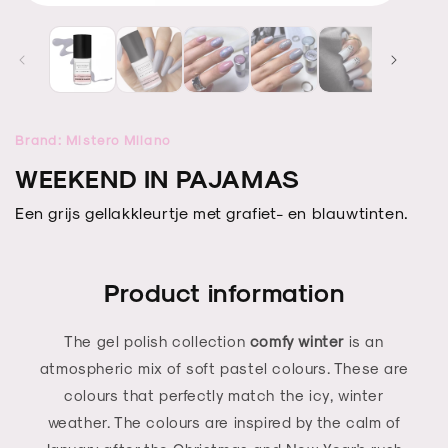
Open
Open
media
media
1
2
in
in
modal
modal
Brand: Mistero Milano
WEEKEND IN PAJAMAS
Een grijs gellakkleurtje met grafiet- en blauwtinten.
Product information
The gel polish collection
comfy winter
is an
atmospheric mix of soft pastel colours. These are
colours that perfectly match the icy, winter
weather. The colours are inspired by the calm of