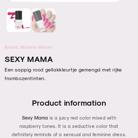
Open
Open
media
media
1
2
in
in
modal
modal
Brand: Mistero Milano
SEXY MAMA
Een sappig rood gellakkleurtje gemengd met rijke
frambozentinten.
Product information
Sexy Mama
is a juicy red color mixed with
raspberry tones. It is a seductive color that
definitely reminds of a sensual and feminine dress.