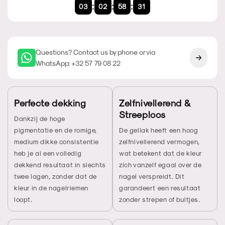
:
:
:
03
02
58
30
Questions? Contact us by phone or via
WhatsApp: +32 57 79 08 22
Perfecte dekking
Zelfnivellerend &
Streeploos
Dankzij de hoge
pigmentatie en de romige,
De gellak heeft een hoog
medium dikke consistentie
zelfnivellerend vermogen,
heb je al een volledig
wat betekent dat de kleur
dekkend resultaat in slechts
zich vanzelf egaal over de
twee lagen, zonder dat de
nagel verspreidt. Dit
kleur in de nagelriemen
garandeert een resultaat
loopt.
zonder strepen of bultjes.