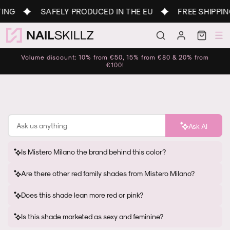
Skip to
ING
SAFELY PRODUCED IN THE EU
FREE SHIPPING
content
Log
Cart
in
Volume discount: 10% from €50, 15% from €80 & 20% from
€100!
Ask AI
Is Mistero Milano the brand behind this color?
Are there other red family shades from Mistero Milano?
Does this shade lean more red or pink?
Is this shade marketed as sexy and feminine?