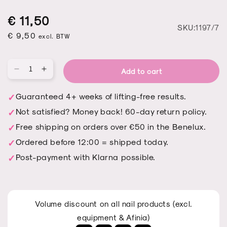
Regular
Sale
Regular
€ 11,50
S
SKU:1197/7
price
price
€ 9,50
price
excl. BTW
Add to cart
Qu
Decrease
Increase
quantity
quantity
for
for
Guaranteed 4+ weeks of lifting-free results.
SEXY
SEXY
Not satisfied? Money back! 60-day return policy.
MAMA
MAMA
Free shipping on orders over €50 in the Benelux.
Ordered before 12:00 = shipped today.
Post-payment with Klarna possible.
Volume discount on all nail products (excl.
equipment & Afinia)