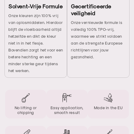
Solvent-Vrije Formule
Gecertificeerde
veiligheid
Onze kleuren zijn 100% vrij
van oplosmiddelen. Hierdoor
Onze vernieuwde formule is
blijft de vloeibaarheid altijd
volledig 100% TPO-vrij,
hetzelfde en dikt de kleur
waarmee we strikt voldoen
niet in in het flesje.
aan de strengste Europese
Bovendien zorgt het voor een
richtlijnen voor jouw
betere hechting en een
gezondheid.
minder sterke geur tijdens
het werken.
No lifting or
Easy application,
Made in the EU
chipping
smooth result